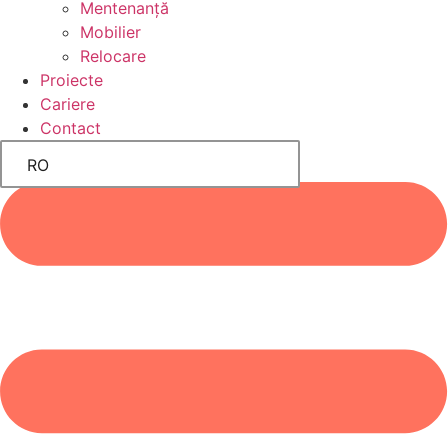
Mentenanță
Mobilier
Relocare
Proiecte
Cariere
Contact
RO