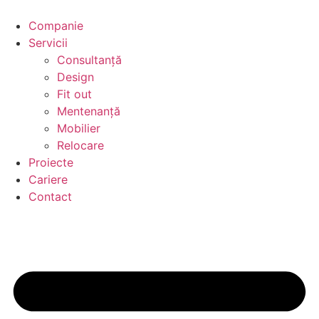
Sari
la
Companie
conținut
Servicii
Consultanță
Design
Fit out
Mentenanță
Mobilier
Relocare
Proiecte
Cariere
Contact