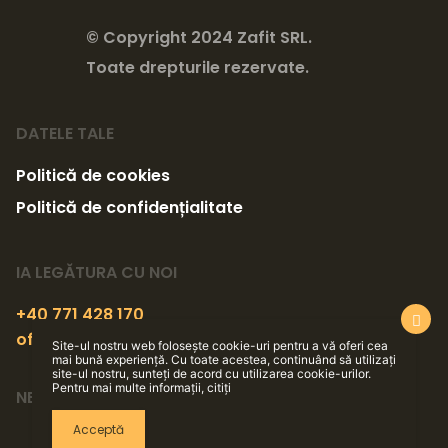
© Copyright 2024 Zafit SRL.
Toate drepturile rezervate.
DATELE TALE
Politică de cookies
Politică de confidențialitate
IA LEGĂTURA CU NOI
+40 771 428 170
office@zafit.ro
Site-ul nostru web folosește cookie-uri pentru a vă oferi cea
mai bună experiență. Cu toate acestea, continuând să utilizați
site-ul nostru, sunteți de acord cu utilizarea cookie-urilor.
Pentru mai multe informații, citiți
NE GĂSEȘTI PE
Acceptă