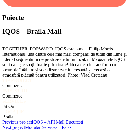
Poiecte
IQOS – Braila Mall
TOGETHER. FORWARD. IQOS este parte a Philip Morris
International, una dintre cele mai mari companii de tutun din lume și
lider al segmentului de produse de tutun încălzit. Magazinele IQOS
sunt ca niște spații foarte primitoare! Ideea de a le transforma în
locuri de întâlnire și socializare este interesantă și creează o
atmosferă plăcută pentru utilizatori. Photo: Vlad Creteanu
TIP PROIECT
Commercial
INDUSTRIE
Commerce
SERVICES
Fit Out
LOCAȚIE
Braila
Previous project
IQOS – AFI Mall Bucuresti
Next project
Modular Services – Palas