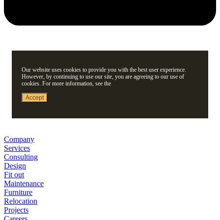
Our website uses cookies to provide you with the best user experience.
However, by continuing to use our site, you are agreeing to our use of
cookies. For more information, see the
Accept
Company
Services
Consulting
Design
Fit out
Maintenance
Furniture
Relocation
Projects
Careers