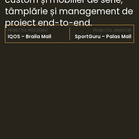
tâmplărie și management de
proiect end-to-end.
PROIECTUL PRECEDENT
PROIECTUL URMĂTOR
IQOS – Braila Mall
SportGuru – Palas Mall
© Copyright 2024 Zafit SRL.
Toate drepturile rezervate.
DATELE TALE
Politică de cookies
Politică de confidențialitate
IA LEGĂTURA CU NOI