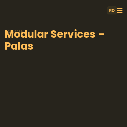
RO
Modular Services –
POIECTE
Palas