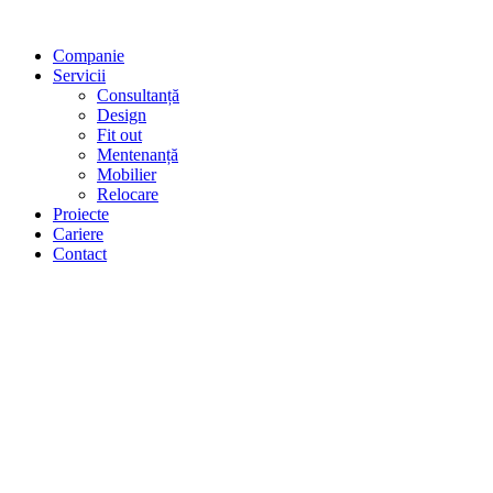
Sari
la
Companie
conținut
Servicii
Consultanță
Design
Fit out
Mentenanță
Mobilier
Relocare
Proiecte
Cariere
Contact