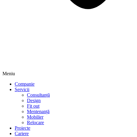
Meniu
Companie
Servicii
Consultanță
Design
Fit out
Mentenanță
Mobilier
Relocare
Proiecte
Cariere