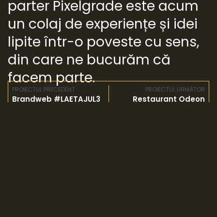
parter Pixelgrade este acum
un colaj de experiențe și idei
lipite într-o poveste cu sens,
din care ne bucurăm că
facem parte.
PROIECTUL PRECEDENT
PROIECTUL URMĂTOR
Brandweb #LAETAJUL3
Restaurant Odeon
© Copyright 2024 Zafit SRL.
Toate drepturile rezervate.
DATELE TALE
Politică de cookies