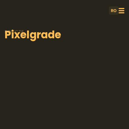
RO
Pixelgrade
POIECTE